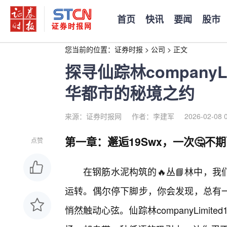
首页
快讯
要闻
股市
您当前的位置：
证券时报
>
公司
>
正文
探寻仙踪林companyL
华都市的秘境之约
来源：证券时报网
作者：李建军
2026-02-08 
第一章：邂逅19Swx，一次🤔不
点赞
在钢筋水泥构筑的🔥丛📘林中，
运转。偶尔停下脚步，你会发现，总有一
悄然触动心弦。仙踪林companyLimi